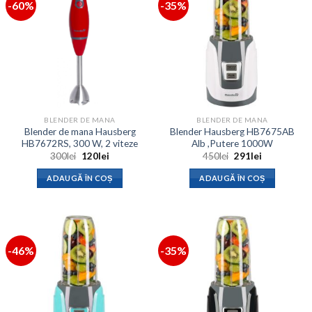
-60%
-35%
BLENDER DE MANA
BLENDER DE MANA
Blender de mana Hausberg
Blender Hausberg HB7675AB
HB7672RS, 300 W, 2 viteze
Alb ,Putere 1000W
Prețul
Prețul
Prețul
Prețul
300
lei
120
lei
450
lei
291
lei
inițial
curent
inițial
curent
a
este:
a
este:
ADAUGĂ ÎN COȘ
ADAUGĂ ÎN COȘ
fost:
120lei.
fost:
291lei.
300lei.
450lei.
-46%
-35%