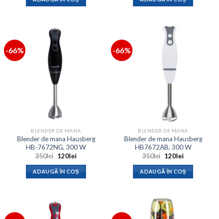
fost:
172lei.
fost:
252lei.
350lei.
480lei.
-66%
-66%
BLENDER DE MANA
BLENDER DE MANA
Blender de mana Hausberg
Blender de mana Hausberg
HB-7672NG, 300 W
HB7672AB, 300 W
Prețul
Prețul
Prețul
Prețul
350
lei
120
lei
350
lei
120
lei
inițial
curent
inițial
curent
a
este:
a
este:
ADAUGĂ ÎN COȘ
ADAUGĂ ÎN COȘ
fost:
120lei.
fost:
120lei.
350lei.
350lei.