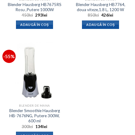
Blender Hausberg HB7675RS
Blender Hausberg HB7764,
Rosu ,Putere 1000W
doua viteze,1.8 L, 1200 W
Prețul
Prețul
Prețul
Prețul
450
lei
293
lei
850
lei
426
lei
inițial
curent
inițial
curent
a
este:
a
este:
ADAUGĂ ÎN COȘ
ADAUGĂ ÎN COȘ
fost:
293lei.
fost:
426lei.
450lei.
850lei.
-55%
BLENDER DE MANA
Blender Smoothie Hausberg
HB-7676NG, Putere 300W,
600 ml
Prețul
Prețul
300
lei
134
lei
inițial
curent
a
este: