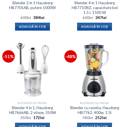
Blender 2 in 1 Hausberg
Blender 4 in 1 Hausberg
HB7705AB, putere 1000W
HB7710RZ, capacitate bol
1.5 l, 1500 W
Prețul
Prețul
Prețul
Prețul
600
lei
384
lei
600
lei
347
lei
inițial
curent
inițial
curent
a
este:
a
este:
ADAUGĂ ÎN COȘ
ADAUGĂ ÎN COȘ
fost:
384lei.
fost:
347lei.
600lei.
600lei.
-51%
-48%
BLENDER DE MANA
BLENDER DE MANA
Blender 4 in 1, Hausberg
Blender cu rasnita, Hausberg
HB7666AB, 2 viteze, 350W
HB7762, 400w, 1.5l
Prețul
Prețul
Prețul
Prețul
350
lei
172
lei
480
lei
252
lei
inițial
curent
inițial
curent
a
este:
a
este:
ADAUGĂ ÎN COȘ
ADAUGĂ ÎN COȘ