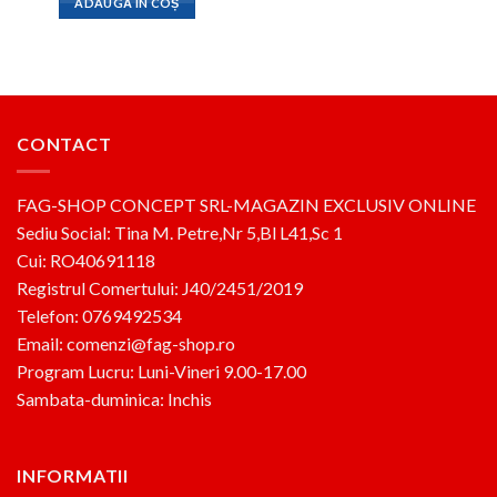
ADAUGĂ ÎN COȘ
fost:
134lei.
300lei.
CONTACT
FAG-SHOP CONCEPT SRL-MAGAZIN EXCLUSIV ONLINE
Sediu Social: Tina M. Petre,Nr 5,Bl L41,Sc 1
Cui: RO40691118
Registrul Comertului: J40/2451/2019
Telefon: 0769492534
Email: comenzi@fag-shop.ro
Program Lucru: Luni-Vineri 9.00-17.00
Sambata-duminica: Inchis
INFORMATII