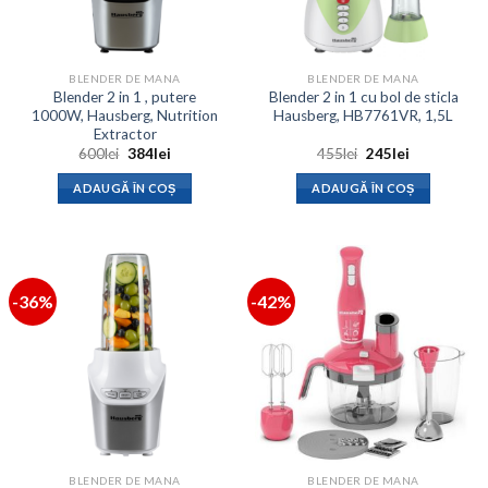
BLENDER DE MANA
BLENDER DE MANA
Blender 2 in 1 , putere
Blender 2 in 1 cu bol de sticla
1000W, Hausberg, Nutrition
Hausberg, HB7761VR, 1,5L
Extractor
Prețul
Prețul
Prețul
Prețul
600
lei
384
lei
455
lei
245
lei
inițial
curent
inițial
curent
a
este:
a
este:
ADAUGĂ ÎN COȘ
ADAUGĂ ÎN COȘ
fost:
384lei.
fost:
245lei.
600lei.
455lei.
-36%
-42%
BLENDER DE MANA
BLENDER DE MANA