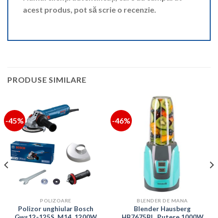
acest produs, pot să scrie o recenzie.
PRODUSE SIMILARE
-45%
-46%
POLIZOARE
BLENDER DE MANA
Polizor unghiular Bosch
Blender Hausberg
Gws12-125S, M14, 1200W
HB7675BL ,Putere 1000W