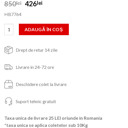
Prețul
Prețul
850
426
lei
lei
inițial
curent
HB7764
a
este:
fost:
426lei.
Cantitate Blender Hausberg HB7764, doua viteze,1.8 L, 1200 W
ADAUGĂ ÎN COȘ
850lei.
Drept de retur 14 zile
Livrare in 24-72 ore
Deschidere colet la livrare
Suport tehnic gratuit
Taxa unica de livrare 25 LEI oriunde in Romania
*taxa unica se aplica coletelor sub 10Kg