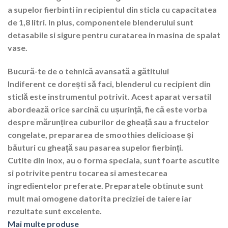
a supelor fierbinti in recipientul din sticla cu capacitatea
de 1,8 litri. In plus, componentele blenderului sunt
detasabile si sigure pentru curatarea in masina de spalat
vase.
Bucură-te de o tehnică avansată a gătitului
Indiferent ce dorești să faci, blenderul cu recipient din
sticlă este instrumentul potrivit. Acest aparat versatil
abordează orice sarcină cu ușurință, fie că este vorba
despre mărunțirea cuburilor de gheață sau a fructelor
congelate, prepararea de smoothies delicioase și
băuturi cu gheață sau pasarea supelor fierbinți.
Cutite din inox, au o forma speciala, sunt foarte ascutite
si potrivite pentru tocarea si amestecarea
ingredientelor preferate. Preparatele obtinute sunt
mult mai omogene datorita preciziei de taiere iar
rezultate sunt excelente.
Mai multe produse