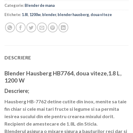
Categorie:
Blender de mana
Etichete:
1.8l
,
1200w
,
blender
,
blender hausberg
,
doua viteze
DESCRIERE
Blender Hausberg HB7764, doua viteze,1.8 L,
1200 W
Descriere;
Hausberg HB-7762
detine cutite din inox, menite sa taie
fin chiar si cele mai tari fructe si legume si sa permita
iesirea sucului din ele pentru crearea mixului dorit.
Recipient de amestecare de 1.8L din Sticla.
Blenderul asigura o mixare sigura a bauturilor reci dar si