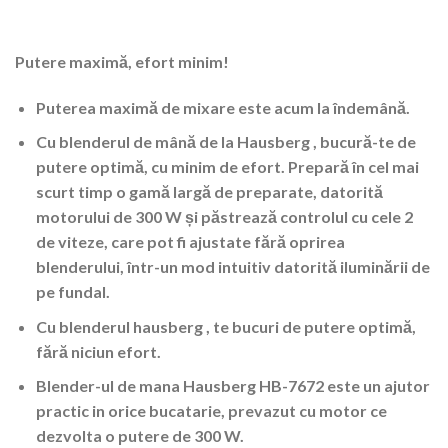
Putere maximă, efort minim!
Puterea maximă de mixare este acum la îndemână.
Cu blenderul de mână de la Hausberg , bucură-te de
putere optimă, cu minim de efort. Prepară în cel mai
scurt timp o gamă largă de preparate, datorită
motorului de 300 W și păstrează controlul cu cele 2
de viteze, care pot fi ajustate fără oprirea
blenderului, într-un mod intuitiv datorită iluminării de
pe fundal.
Cu blenderul hausberg , te bucuri de putere optimă,
fără niciun efort.
Blender-ul de mana Hausberg HB-7672 este un ajutor
practic in orice bucatarie, prevazut cu motor ce
dezvolta o putere de 300 W.