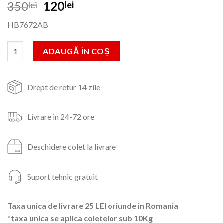
Prețul
Prețul
350
120
lei
lei
inițial
curent
HB7672AB
a
este:
fost:
120lei.
Cantitate Blender de mana Hausberg HB7672AB, 300 W
ADAUGĂ ÎN COȘ
350lei.
Drept de retur 14 zile
Livrare in 24-72 ore
Deschidere colet la livrare
Suport tehnic gratuit
Taxa unica de livrare 25 LEI oriunde in Romania
*taxa unica se aplica coletelor sub 10Kg