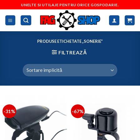
Skip
UNELTE SI UTILAJE PENTRU ORICE GOSPODARIE.
to
content
PRODUSE ETICHETATE „SONERIE”
FILTREAZĂ
-31%
-67%