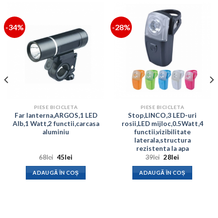
-34%
-28%
PIESE BICICLETA
PIESE BICICLETA
Far lanterna,ARGOS,1 LED
Stop,LINCO,3 LED-uri
Alb,1 Watt,2 functii,carcasa
rosii,LED mijloc,0.5Watt,4
aluminiu
functii,vizibilitate
laterala,structura
rezistenta la apa
Prețul
Prețul
Prețul
Prețul
68
lei
45
lei
39
lei
28
lei
inițial
curent
inițial
curent
a
este:
a
este:
ADAUGĂ ÎN COȘ
ADAUGĂ ÎN COȘ
fost:
45lei.
fost:
28lei.
68lei.
39lei.