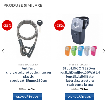
PRODUSE SIMILARE
-25%
-28%
PIESE BICICLETA
PIESE BICICLETA
Antifurt
Stop,LINCO,3 LED-uri
cheie,otel,protectie:manson
rosii,LED mijloc,0.5Watt,4
plastic
functii,vizibilitate
cauciucat,15mmx150cm
laterala,structura
rezistenta la apa
Prețul
Prețul
Prețul
Prețul
89
lei
67
lei
39
lei
28
lei
inițial
curent
inițial
curent
a
este:
a
este:
ADAUGĂ ÎN COȘ
ADAUGĂ ÎN COȘ
fost:
67lei.
fost:
28lei.
89lei.
39lei.