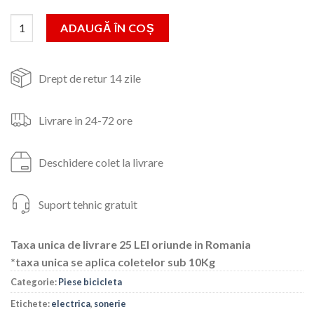
fost:
27lei.
Cantitate Sonerie electrica,120dB,90g
ADAUGĂ ÎN COȘ
39lei.
Drept de retur 14 zile
Livrare in 24-72 ore
Deschidere colet la livrare
Suport tehnic gratuit
Taxa unica de livrare 25 LEI oriunde in Romania
*taxa unica se aplica coletelor sub 10Kg
Categorie:
Piese bicicleta
Etichete:
electrica
,
sonerie