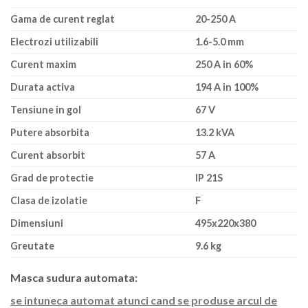
Gama de curent reglat
20-250 A
Electrozi utilizabili
1.6-5.0 mm
Curent maxim
250 A in 60%
Durata activa
194 A in 100%
Tensiune in gol
67 V
Putere absorbita
13.2 kVA
Curent absorbit
57 A
Grad de protectie
IP 21S
Clasa de izolatie
F
Dimensiuni
495x220x380
Greutate
9.6 kg
Masca sudura automata:
se intuneca automat atunci cand se produse arcul de