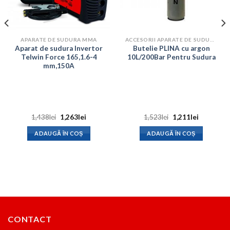
APARATE DE SUDURA MMA
ACCESORII APARATE DE SUDURA
Aparat de sudura Invertor
Butelie PLINA cu argon
Telwin Force 165,1.6-4
10L/200Bar Pentru Sudura
mm,150A
Prețul
Prețul
Prețul
Prețul
1,438
lei
1,263
lei
1,523
lei
1,211
lei
inițial
curent
inițial
curent
a
este:
a
este:
ADAUGĂ ÎN COȘ
ADAUGĂ ÎN COȘ
fost:
1,263lei.
fost:
1,211lei.
1,438lei.
1,523lei.
CONTACT