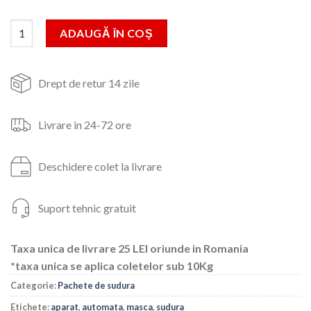
Cantitate ARC 250 (Z230),Aparat sudura,tip invertor,Jasic+Ma
ADAUGĂ ÎN COȘ
Drept de retur 14 zile
Livrare in 24-72 ore
Deschidere colet la livrare
Suport tehnic gratuit
Taxa unica de livrare 25 LEI oriunde in Romania
*taxa unica se aplica coletelor sub 10Kg
Categorie:
Pachete de sudura
Etichete:
aparat
,
automata
,
masca
,
sudura