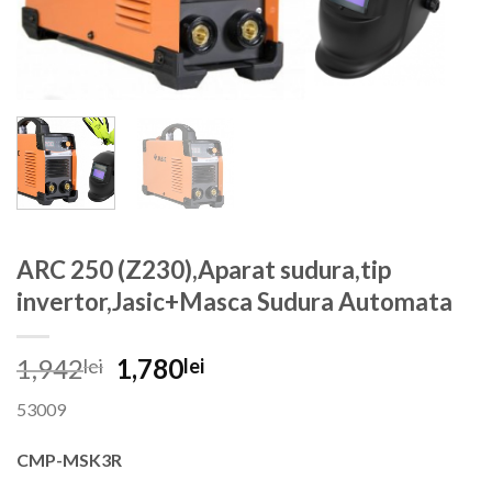
ARC 250 (Z230),Aparat sudura,tip
invertor,Jasic+Masca Sudura Automata
Prețul
Prețul
1,942
1,780
lei
lei
inițial
curent
53009
a
este:
fost:
1,780lei.
CMP-MSK3R
1,942lei.