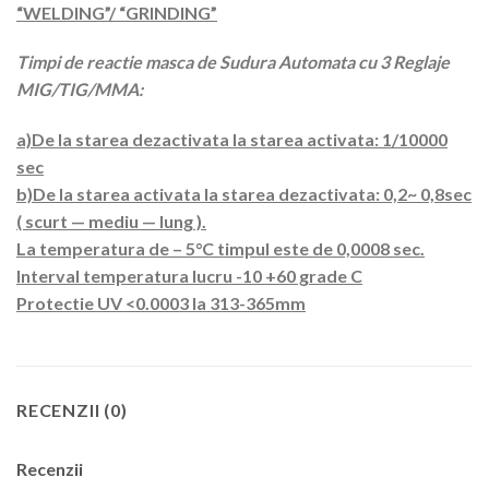
“WELDING”/ “GRINDING”
Timpi de reactie masca de Sudura Automata cu 3 Reglaje
MIG/TIG/MMA:
a)De la starea dezactivata la starea activata: 1/10000
sec
b)De la starea activata la starea dezactivata: 0,2~ 0,8sec
( scurt — mediu — lung ).
La temperatura de – 5°C timpul este de 0,0008 sec.
Interval temperatura lucru -10 +60 grade C
Protectie UV <0.0003 la 313-365mm
RECENZII (0)
Recenzii