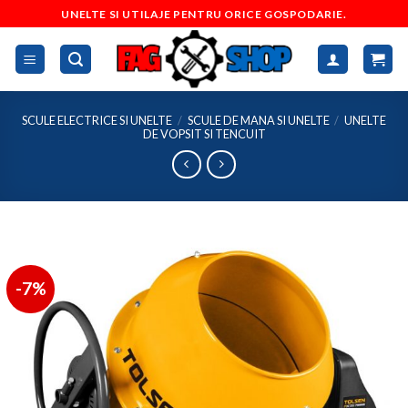
Skip
UNELTE SI UTILAJE PENTRU ORICE GOSPODARIE.
to
content
SCULE ELECTRICE SI UNELTE
/
SCULE DE MANA SI UNELTE
/
UNELTE
DE VOPSIT SI TENCUIT
-7%