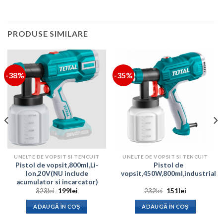
PRODUSE SIMILARE
-38%
-35%
UNELTE DE VOPSIT SI TENCUIT
UNELTE DE VOPSIT SI TENCUIT
Pistol de vopsit,800ml,Li-
Pistol de
Ion,20V(NU include
vopsit,450W,800ml,industrial
acumulator si incarcator)
Prețul
Prețul
Prețul
Prețul
323
lei
199
lei
232
lei
151
lei
inițial
curent
inițial
curent
a
este:
a
este:
ADAUGĂ ÎN COȘ
ADAUGĂ ÎN COȘ
fost:
199lei.
fost:
151lei.
323lei.
232lei.