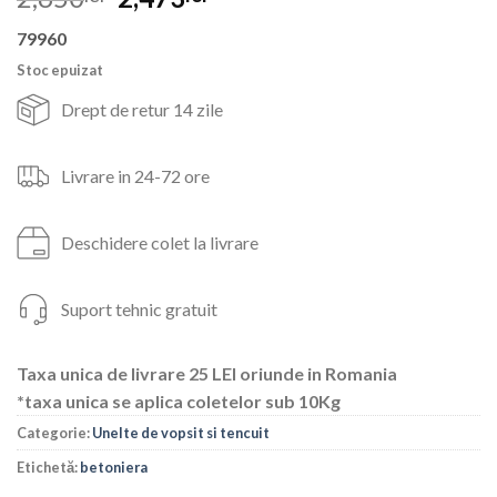
inițial
curent
79960
a
este:
fost:
2,473lei.
Stoc epuizat
2,650lei.
Drept de retur 14 zile
Livrare in 24-72 ore
Deschidere colet la livrare
Suport tehnic gratuit
Taxa unica de livrare 25 LEI oriunde in Romania
*taxa unica se aplica coletelor sub 10Kg
Categorie:
Unelte de vopsit si tencuit
Etichetă:
betoniera