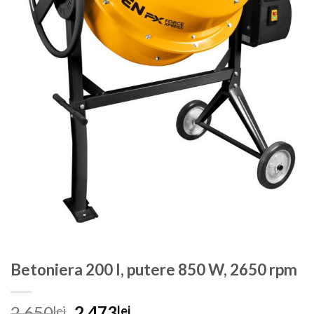
Betoniera 200 l, putere 850 W, 2650 rpm
Prețul
Prețul
2,650
2,473
lei
lei