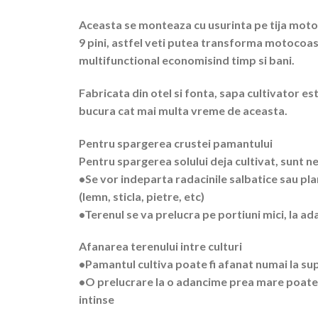
Aceasta se monteaza cu usurinta pe tija motoco
9 pini, astfel veti putea transforma motocoas
multifunctional economisind timp si bani.
Fabricata din otel si fonta, sapa cultivator es
bucura cat mai multa vreme de aceasta.
Pentru spargerea crustei pamantului
Pentru spargerea solului deja cultivat, sunt n
•Se vor indeparta radacinile salbatice sau pla
(lemn, sticla, pietre, etc)
•Terenul se va prelucra pe portiuni mici, la a
Afanarea terenului intre culturi
•Pamantul cultiva poate fi afanat numai la sup
•O prelucrare la o adancime prea mare poate 
intinse