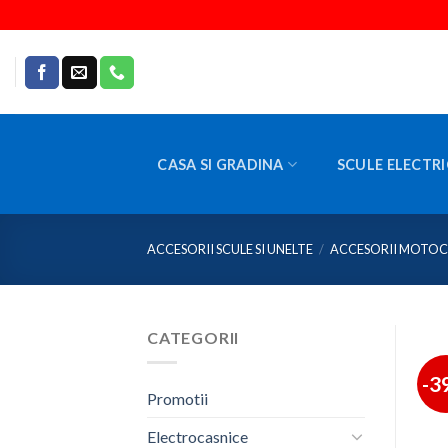
Skip
to
content
CASA SI GRADINA
SCULE ELECTRI
ACCESORII SCULE SI UNELTE
/
ACCESORII MOTO
CATEGORII
-3
Promotii
Electrocasnice