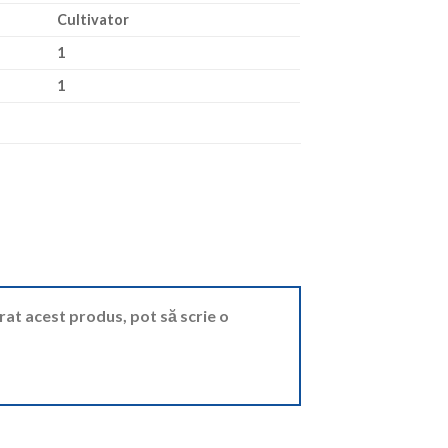
Cultivator
1
1
ărat acest produs, pot să scrie o