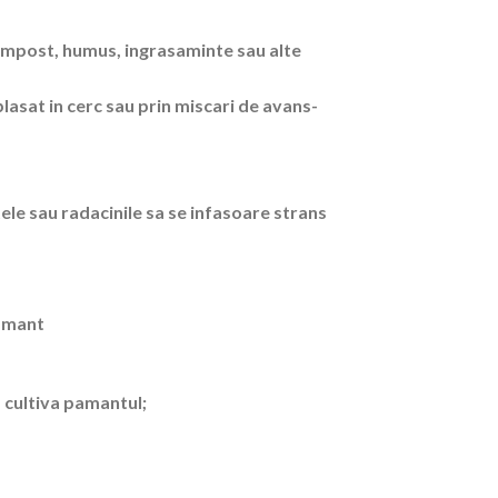
 compost, humus, ingrasaminte sau alte
plasat in cerc sau prin miscari de avans-
ntele sau radacinile sa se infasoare strans
pamant
a cultiva pamantul;