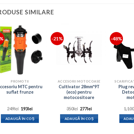
RODUSE SIMILARE
2%
-21%
-48%
PROMOTII
ACCESORII MOTOCOASE
ccesoriu MTC pentru
Cultivator 28mm*9T
Plug re
suflat frunze
(eco) pentru
Detoo
motocositoare
mot
Prețul
Prețul
Prețul
Prețul
249
lei
193
lei
350
lei
277
lei
1,10
inițial
curent
inițial
curent
a
este:
a
este:
ADAUGĂ ÎN COȘ
ADAUGĂ ÎN COȘ
ADAU
fost:
193lei.
fost:
277lei.
249lei.
350lei.