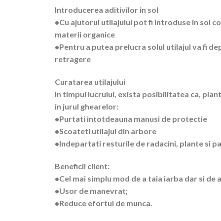
Introducerea aditivilor in sol
•Cu ajutorul utilajului pot fi introduse in sol
materii organice
•Pentru a putea prelucra solul utilajul va fi de
retragere
Curatarea utilajului
In timpul lucrului, exista posibilitatea ca, pla
in jurul ghearelor:
•Purtati intotdeauna manusi de protectie
•Scoateti utilajul din arbore
•Indepartati resturile de radacini, plante si 
Beneficii client:
•Cel mai simplu mod de a taia iarba dar si de 
•Usor de manevrat;
•Reduce efortul de munca.