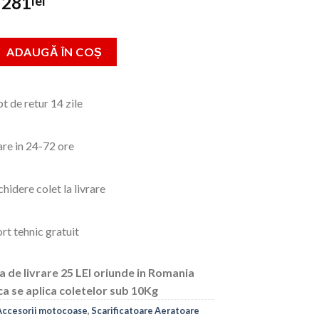
Prețul
Prețul
281
lei
inițial
curent
a
este:
 Cultivator 28mm*9T pentru motocositoare
fost:
281lei.
ADAUGĂ ÎN COȘ
461lei.
t de retur 14 zile
are in 24-72 ore
hidere colet la livrare
rt tehnic gratuit
a de livrare 25 LEI oriunde in Romania
ca se aplica coletelor sub 10Kg
Accesorii motocoase
,
Scarificatoare Aeratoare