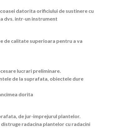
asei datorita orificiului de sustinere cu
a dvs. intr-un instrument
te de calitate superioara pentru a va
ecesare lucrari preliminare.
ntele de la suprafata, obiectele dure
dancimea dorita
rafata, de jur-imprejurul plantelor.
distruge radacina plantelor cu radacini