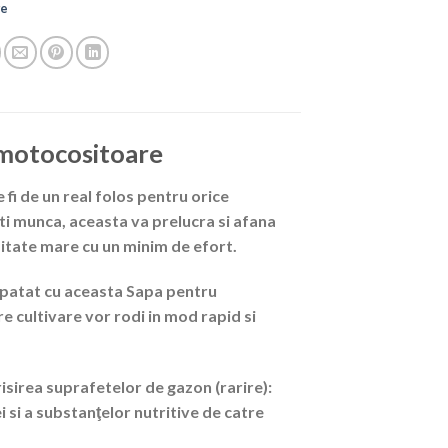
re
motocositoare
fi de un real folos pentru orice
ati munca, aceasta va prelucra si afana
sitate mare cu un minim de efort.
rospatat cu aceasta Sapa pentru
e cultivare vor rodi in mod rapid si
sirea suprafetelor de gazon (rarire):
i si a substanţelor nutritive de catre