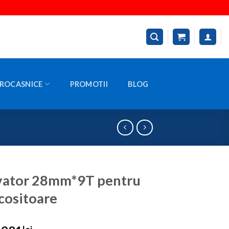
ROCASNICE
PROMOTII
BLOG
vator 28mm*9T pentru
cositoare