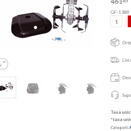
461
lei
GF-1388
Cantitate
Drep
Livr
Desc
Supo
Taxa unic
*taxa uni
Categorii: