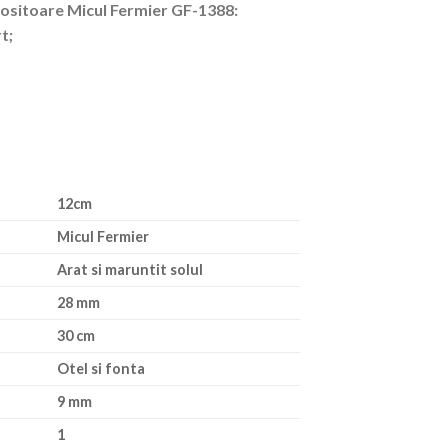
ositoare Micul Fermier GF-1388:
t;
12cm
Micul Fermier
Arat si maruntit solul
28 mm
30 cm
Otel si fonta
9 mm
1