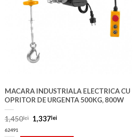
MACARA INDUSTRIALA ELECTRICA CU
OPRITOR DE URGENTA 500KG, 800W
Prețul
Prețul
1,450
1,337
lei
lei
inițial
curent
62491
a
este: