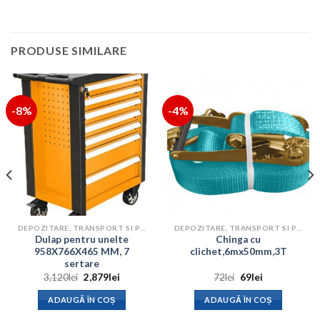
PRODUSE SIMILARE
-8%
-4%
DEPOZITARE, TRANSPORT SI PROTECTIE
DEPOZITARE, TRANSPORT SI PROTECTIE
Dulap pentru unelte
Chinga cu
958X766X465 MM, 7
clichet,6mx50mm,3T
sertare
Prețul
Prețul
Prețul
Prețul
3,120
lei
2,879
lei
72
lei
69
lei
inițial
curent
inițial
curent
a
este:
a
este:
ADAUGĂ ÎN COȘ
ADAUGĂ ÎN COȘ
fost:
2,879lei.
fost:
69lei.
3,120lei.
72lei.