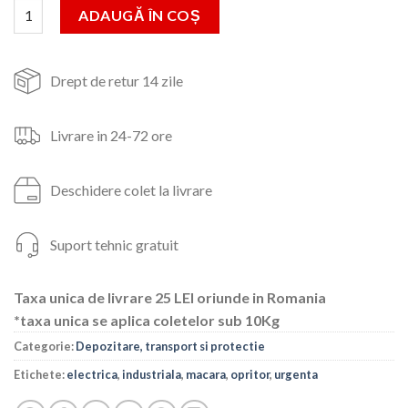
fost:
1,337lei.
Cantitate MACARA INDUSTRIALA ELECTRICA CU OPRITOR DE
ADAUGĂ ÎN COȘ
1,450lei.
Drept de retur 14 zile
Livrare in 24-72 ore
Deschidere colet la livrare
Suport tehnic gratuit
Taxa unica de livrare 25 LEI oriunde in Romania
*taxa unica se aplica coletelor sub 10Kg
Categorie:
Depozitare, transport si protectie
Etichete:
electrica
,
industriala
,
macara
,
opritor
,
urgenta