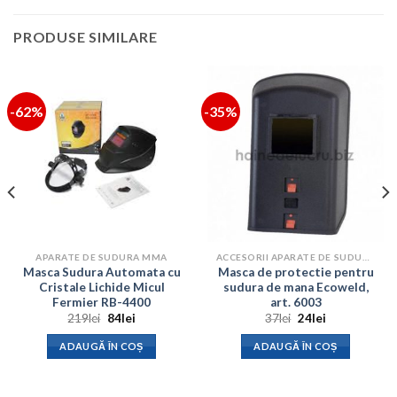
PRODUSE SIMILARE
-62%
-35%
APARATE DE SUDURA MMA
ACCESORII APARATE DE SUDURA
Masca Sudura Automata cu
Masca de protectie pentru
Cristale Lichide Micul
sudura de mana Ecoweld,
Fermier RB-4400
art. 6003
Prețul
Prețul
Prețul
Prețul
219
lei
84
lei
37
lei
24
lei
inițial
curent
inițial
curent
a
este:
a
este:
ADAUGĂ ÎN COȘ
ADAUGĂ ÎN COȘ
fost:
84lei.
fost:
24lei.
219lei.
37lei.