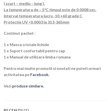
( scurt – mediu – lung ).
La temperatura de – 5°C timpul este de 0,0008 sec.
Interval temperatura lucru -10 +60 grade C
Protectie UV <0.0003 la 313-365mm
Continut pachet :
1 x Masca cristale lichide
1 x Suport confortabil pentru cap
1 x Manual de utilizare limba romana
Pentru mai multe promotii si noutati ne puteti urmari
activitatea pe
Facebook.
Vezi
produse similare.
RECENZII (1)