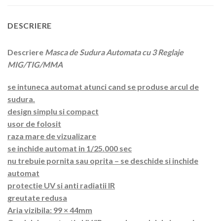
DESCRIERE
Descriere
Masca de Sudura Automata cu 3 Reglaje
MIG/TIG/MMA
se intuneca automat atunci cand se produse arcul de
sudura.
design simplu si compact
usor de folosit
raza mare de vizualizare
se inchide automat in 1/25.000 sec
nu trebuie pornita sau oprita – se deschide si inchide
automat
protectie UV si anti radiatii IR
greutate redusa
Aria vizibila: 99 × 44mm