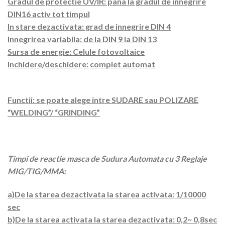
Gradul de protectie UV/IR: pana la gradul de innegrire
DIN16 activ tot timpul
In stare dezactivata: grad de innegrire DIN 4
Innegrirea variabila: de la DIN 9 la DIN 13
Sursa de energie: Celule fotovoltaice
Inchidere/deschidere: complet automat
Functii: se poate alege intre SUDARE sau POLIZARE
“WELDING”/ “GRINDING”
Timpi de reactie masca de Sudura Automata cu 3 Reglaje
MIG/TIG/MMA:
a)De la starea dezactivata la starea activata: 1/10000
sec
b)De la starea activata la starea dezactivata: 0,2~ 0,8sec