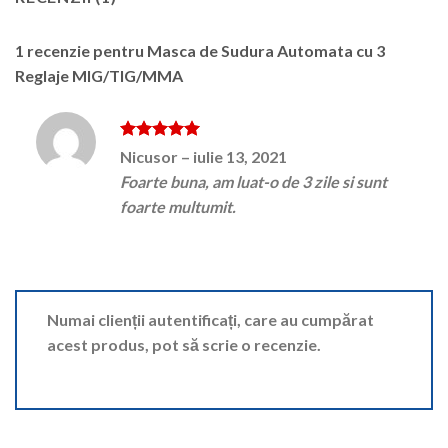
1 recenzie pentru
Masca de Sudura Automata cu 3
Reglaje MIG/TIG/MMA
Evaluat la
Nicusor
–
iulie 13, 2021
5
din 5
Foarte buna, am luat-o de 3 zile si sunt
foarte multumit.
Numai clienții autentificați, care au cumpărat
acest produs, pot să scrie o recenzie.