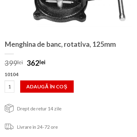
Menghina de banc, rotativa, 125mm
Prețul
Prețul
399
362
lei
lei
inițial
curent
10104
a
este:
fost:
362lei.
Cantitate Menghina de banc, rotativa, 125mm
ADAUGĂ ÎN COȘ
399lei.
Drept de retur 14 zile
Livrare in 24-72 ore