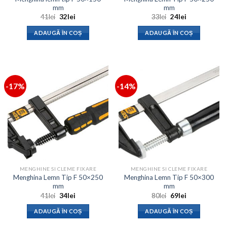
mm
mm
Prețul
Prețul
Prețul
Prețul
41
lei
32
lei
33
lei
24
lei
inițial
curent
inițial
curent
a
este:
a
este:
ADAUGĂ ÎN COȘ
ADAUGĂ ÎN COȘ
fost:
32lei.
fost:
24lei.
41lei.
33lei.
-17%
-14%
MENGHINE SI CLEME FIXARE
MENGHINE SI CLEME FIXARE
Menghina Lemn Tip F 50×250
Menghina Lemn Tip F 50×300
mm
mm
Prețul
Prețul
Prețul
Prețul
41
lei
34
lei
80
lei
69
lei
inițial
curent
inițial
curent
a
este:
a
este:
ADAUGĂ ÎN COȘ
ADAUGĂ ÎN COȘ
fost:
34lei.
fost:
69lei.
41lei.
80lei.