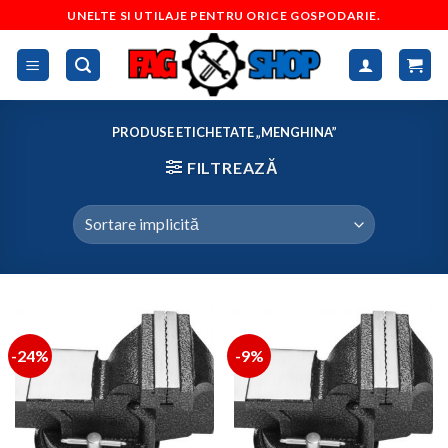
Skip
UNELTE SI UTILAJE PENTRU ORICE GOSPODARIE.
to
content
PRODUSE ETICHETATE „MENGHINA”
FILTREAZĂ
-24%
-9%