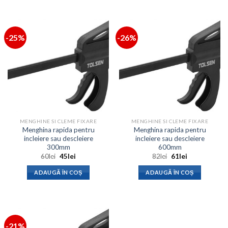
-25%
-26%
MENGHINE SI CLEME FIXARE
MENGHINE SI CLEME FIXARE
Menghina rapida pentru
Menghina rapida pentru
incleiere sau descleiere
incleiere sau descleiere
300mm
600mm
Prețul
Prețul
Prețul
Prețul
60
lei
45
lei
82
lei
61
lei
inițial
curent
inițial
curent
a
este:
a
este:
ADAUGĂ ÎN COȘ
ADAUGĂ ÎN COȘ
fost:
45lei.
fost:
61lei.
60lei.
82lei.
-21%