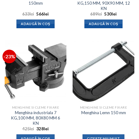
150mm
KG,150 MM, 90X90 MM, 12
KN
Prețul
Prețul
Prețul
Prețul
633
lei
566
lei
689
lei
530
lei
inițial
curent
inițial
curent
a
este:
a
este:
ADAUGĂ ÎN COȘ
ADAUGĂ ÎN COȘ
fost:
566lei.
fost:
530lei.
633lei.
689lei.
-23%
MENGHINE SI CLEME FIXARE
MENGHINE SI CLEME FIXARE
Menghina industriala 7
Menghina Lemn 150 mm
KG,100 MM, 80X80 MM 6
KN
Prețul
Prețul
425
lei
328
lei
inițial
curent
a
este:
ADAUGĂ ÎN COȘ
CITEȘTE MAI MULT