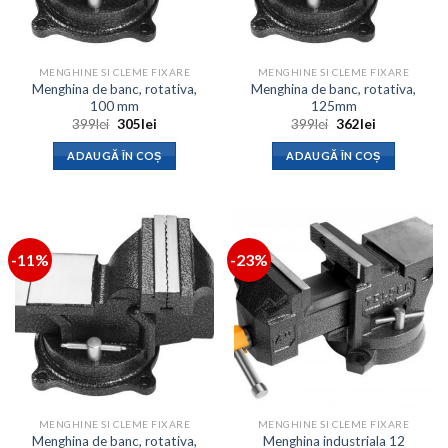
MENGHINE SI CLEME FIXARE
MENGHINE SI CLEME FIXARE
Menghina de banc, rotativa,
Menghina de banc, rotativa,
100 mm
125mm
Prețul
Prețul
Prețul
Prețul
399
lei
305
lei
399
lei
362
lei
inițial
curent
inițial
curent
a
este:
a
este:
ADAUGĂ ÎN COȘ
ADAUGĂ ÎN COȘ
fost:
305lei.
fost:
362lei.
399lei.
399lei.
-11%
-23%
MENGHINE SI CLEME FIXARE
MENGHINE SI CLEME FIXARE
Menghina de banc, rotativa,
Menghina industriala 12