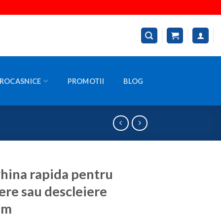
ROCASNICE
PROMOTII
BLOG
ina rapida pentru
iere sau descleiere
mm