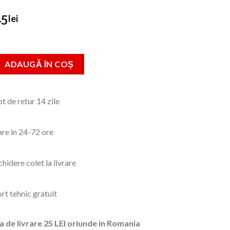
rețul
Prețul
45
lei
nițial
curent
este:
ost:
45lei.
 Menghina rapida pentru incleiere sau descleiere 300mm
ADAUGĂ ÎN COȘ
0lei.
t de retur 14 zile
are in 24-72 ore
hidere colet la livrare
rt tehnic gratuit
a de livrare 25 LEI oriunde in Romania