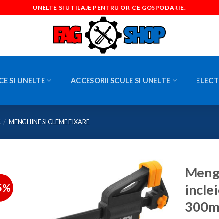
UNELTE SI UTILAJE PENTRU ORICE GOSPODARIE.
CE SI UNELTE
ACCESORII SCULE SI UNELTE
ELECT
C
/
MENGHINE SI CLEME FIXARE
Mengh
5%
incle
300