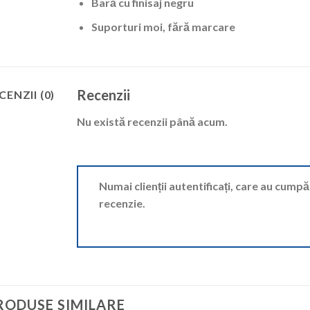
Bară cu finisaj negru
Suporturi moi, fără marcare
Recenzii
CENZII (0)
Nu există recenzii până acum.
Numai clienții autentificați, care au cump
recenzie.
RODUSE SIMILARE