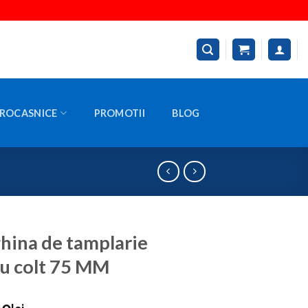
ROCASNICE
PROMOTII
BLOG
ina de tamplarie
u colt 75 MM