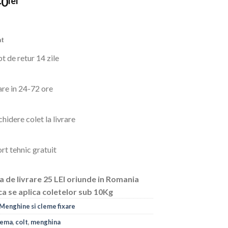
rețul
Prețul
40
lei
nițial
curent
este:
ost:
40lei.
at
5lei.
t de retur 14 zile
are in 24-72 ore
hidere colet la livrare
rt tehnic gratuit
a de livrare 25 LEI oriunde in Romania
ca se aplica coletelor sub 10Kg
Menghine si cleme fixare
lema
,
colt
,
menghina