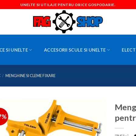
UNELTE SI UTILAJE PENTRU ORICE GOSPODARIE.
CE SI UNELTE
ACCESORII SCULE SI UNELTE
ELECT
C
/
MENGHINE SI CLEME FIXARE
Mengh
7%
pentr