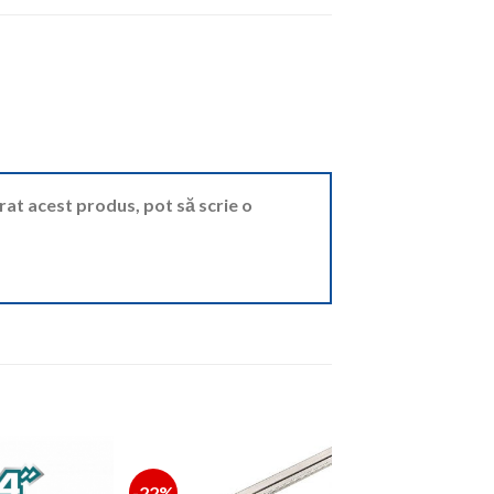
ărat acest produs, pot să scrie o
-22%