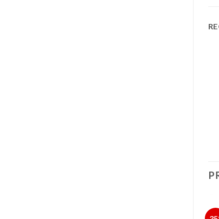
RE
P
-17%
-27%
-3