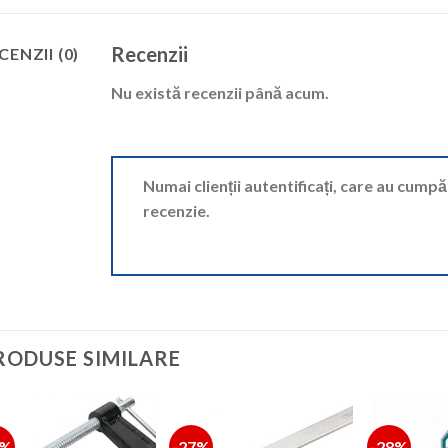
Recenzii
CENZII (0)
Nu există recenzii până acum.
Numai clienții autentificați, care au cump
recenzie.
RODUSE SIMILARE
5%
-27%
-28%