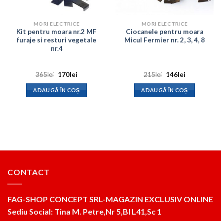
MORI ELECTRICE
MORI ELECTRICE
Kit pentru moara nr.2 MF
Ciocanele pentru moara
furaje si resturi vegetale
Micul Fermier nr. 2, 3, 4, 8
nr.4
Prețul
Prețul
Prețul
Prețul
365
lei
170
lei
215
lei
146
lei
inițial
curent
inițial
curent
a
este:
a
este:
ADAUGĂ ÎN COȘ
ADAUGĂ ÎN COȘ
fost:
170lei.
fost:
146lei.
365lei.
215lei.
CONTACT
FAG-SHOP CONCEPT SRL-MAGAZIN EXCLUSIV ONLINE
Sediu Social: Tina M. Petre,Nr 5,Bl L41,Sc 1