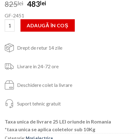
Prețul
Prețul
825
483
lei
lei
inițial
curent
GF-2451
a
este:
Cantitate Moara electrica 1000W/19000 rpm cu galeata plastic 
fost:
483lei.
ADAUGĂ ÎN COȘ
825lei.
Drept de retur 14 zile
Livrare in 24-72 ore
Deschidere colet la livrare
Suport tehnic gratuit
Taxa unica de livrare 25 LEI oriunde in Romania
*taxa unica se aplica coletelor sub 10Kg
Categorie:
Mori electrice