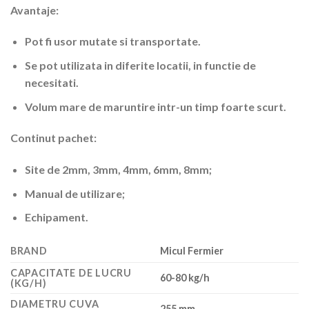
Avantaje:
Pot fi usor mutate si transportate.
Se pot utilizata in diferite locatii, in functie de
necesitati.
Volum mare de maruntire intr-un timp foarte scurt.
Continut pachet:
Site de 2mm, 3mm, 4mm, 6mm, 8mm;
Manual de utilizare;
Echipament.
BRAND
Micul Fermier
CAPACITATE DE LUCRU
60-80 kg/h
(KG/H)
DIAMETRU CUVA
255 mm