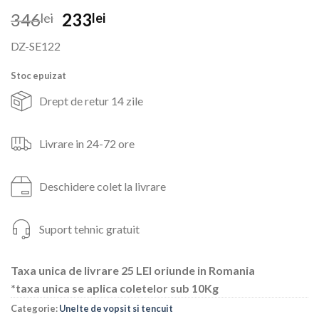
Prețul
Prețul
346
233
lei
lei
inițial
curent
DZ-SE122
a
este:
fost:
233lei.
Stoc epuizat
346lei.
Drept de retur 14 zile
Livrare in 24-72 ore
Deschidere colet la livrare
Suport tehnic gratuit
Taxa unica de livrare 25 LEI oriunde in Romania
*taxa unica se aplica coletelor sub 10Kg
Categorie:
Unelte de vopsit si tencuit