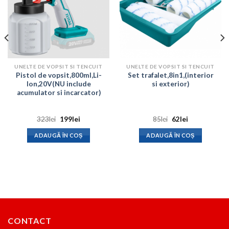
UNELTE DE VOPSIT SI TENCUIT
UNELTE DE VOPSIT SI TENCUIT
Pistol de vopsit,800ml,Li-
Set trafalet,8in1,(interior
Ion,20V(NU include
si exterior)
acumulator si incarcator)
Prețul
Prețul
Prețul
Prețul
323
lei
199
lei
85
lei
62
lei
inițial
curent
inițial
curent
a
este:
a
este:
ADAUGĂ ÎN COȘ
ADAUGĂ ÎN COȘ
fost:
199lei.
fost:
62lei.
323lei.
85lei.
CONTACT