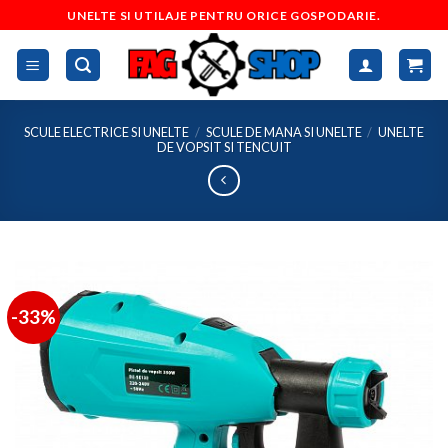
Skip
UNELTE SI UTILAJE PENTRU ORICE GOSPODARIE.
to
content
SCULE ELECTRICE SI UNELTE
/
SCULE DE MANA SI UNELTE
/
UNELTE
DE VOPSIT SI TENCUIT
-33%