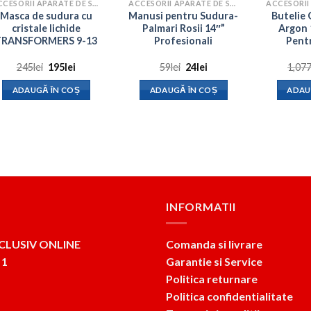
ACCESORII APARATE DE SUDURA
ACCESORII APARATE DE SUDURA
Masca de sudura cu
Manusi pentru Sudura-
Butelie 
cristale lichide
Palmari Rosii 14″”
Argon 
TRANSFORMERS 9-13
Profesionali
Pent
Prețul
Prețul
Prețul
Prețul
245
lei
195
lei
59
lei
24
lei
1,07
inițial
curent
inițial
curent
a
este:
a
este:
ADAUGĂ ÎN COȘ
ADAUGĂ ÎN COȘ
ADAU
fost:
195lei.
fost:
24lei.
245lei.
59lei.
INFORMATII
CLUSIV ONLINE
Comanda si livrare
 1
Garantie si Service
Politica returnare
Politica confidentialitate