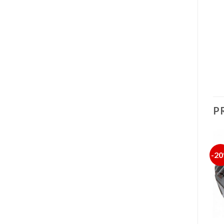
P
-19%
-18%
-2