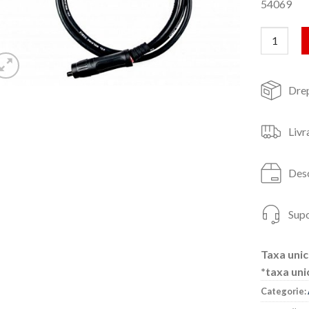
54069
Cantitate
Drep
Livr
Desc
Supo
Taxa unic
*taxa uni
Categorie: