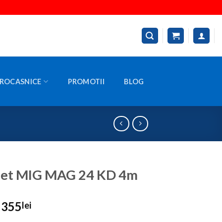
ROCASNICE
PROMOTII
BLOG
let MIG MAG 24 KD 4m
Prețul
Prețul
355
lei
inițial
curent