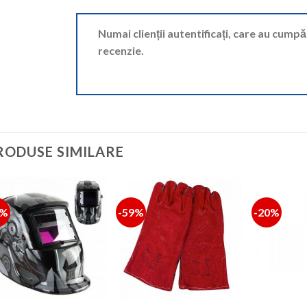
Numai clienții autentificați, care au cump
recenzie.
RODUSE SIMILARE
0%
-59%
-20%