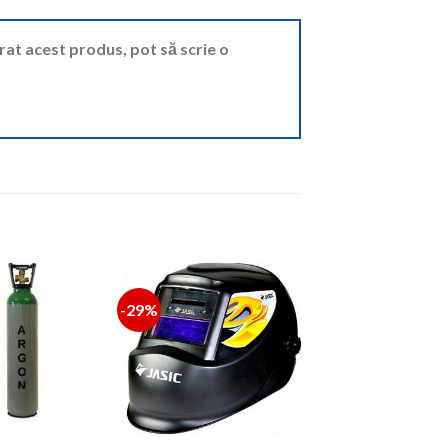
ărat acest produs, pot să scrie o
-29%