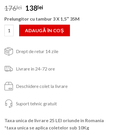
Prețul
Prețul
176
138
lei
lei
inițial
curent
Prelungitor cu tambur 3 X 1,5″ 35M
a
este:
fost:
138lei.
Cantitate Prelungitor cu tambur 3 X 1,5" 35M, Manual
ADAUGĂ ÎN COȘ
176lei.
Drept de retur 14 zile
Livrare in 24-72 ore
Deschidere colet la livrare
Suport tehnic gratuit
Taxa unica de livrare 25 LEI oriunde in Romania
*taxa unica se aplica coletelor sub 10Kg