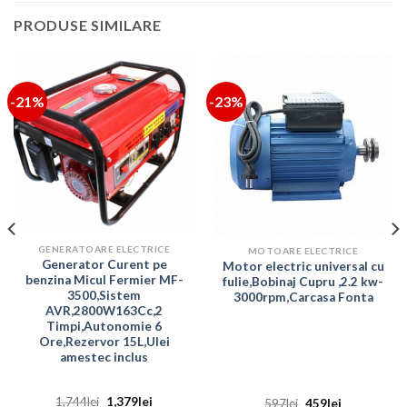
PRODUSE SIMILARE
-21%
-23%
GENERATOARE ELECTRICE
MOTOARE ELECTRICE
Generator Curent pe
Motor electric universal cu
benzina Micul Fermier MF-
fulie,Bobinaj Cupru ,2.2 kw-
3500,Sistem
3000rpm,Carcasa Fonta
AVR,2800W163Cc,2
Timpi,Autonomie 6
Ore,Rezervor 15L,Ulei
amestec inclus
Prețul
Prețul
1,744
lei
1,379
lei
Prețul
Prețul
597
lei
459
lei