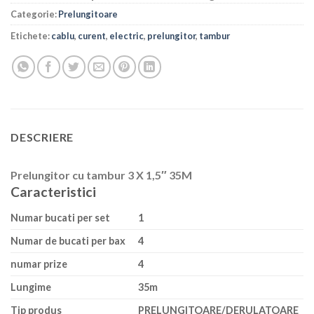
Categorie:
Prelungitoare
Etichete:
cablu
,
curent
,
electric
,
prelungitor
,
tambur
DESCRIERE
Prelungitor cu tambur 3 X 1,5″ 35M
Caracteristici
Numar bucati per set
1
Numar de bucati per bax
4
numar prize
4
Lungime
35m
Tip produs
PRELUNGITOARE/DERULATOARE