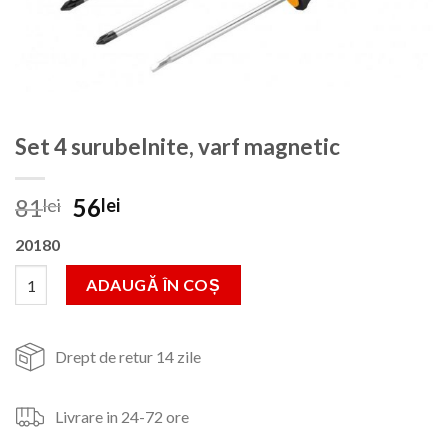
Set 4 surubelnite, varf magnetic
Prețul
Prețul
81
56
lei
lei
inițial
curent
20180
a
este:
fost:
56lei.
Cantitate Set 4 surubelnite, varf magnetic
ADAUGĂ ÎN COȘ
81lei.
Drept de retur 14 zile
Livrare in 24-72 ore