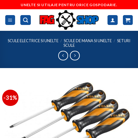
Skip
UNELTE SI UTILAJE PENTRU ORICE GOSPODARIE.
to
content
SCULE ELECTRICE SI UNELTE
/
SCULE DE MANA SI UNELTE
/
SETURI
SCULE
-31%