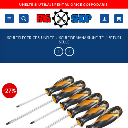
Skip
UNELTE SI UTILAJE PENTRU ORICE GOSPODARIE.
to
content
SCULE ELECTRICE SI UNELTE
/
SCULE DE MANA SI UNELTE
/
SETURI
SCULE
-27%