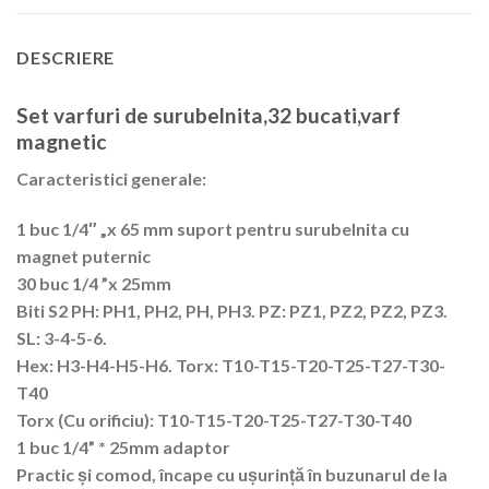
DESCRIERE
Set varfuri de surubelnita,32 bucati,varf
magnetic
Caracteristici generale:
1 buc 1/4″ „x 65 mm suport pentru surubelnita
cu
magnet puternic
30 buc 1/4 ”x 25mm
Biti S2 PH: PH1, PH2, PH, PH3. PZ: PZ1, PZ2, PZ2, PZ3.
SL: 3-4-5-6.
Hex: H3-H4-H5-H6. Torx: T10-T15-T20-T25-T27-T30-
T40
Torx (Cu orificiu): T10-T15-T20-T25-T27-T30-T40
1 buc 1/4” * 25mm adaptor
Practic și comod, încape cu ușurință în buzunarul de la