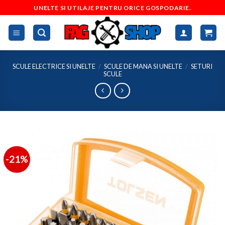
Skip
UNELTE SI UTILAJE PENTRU ORICE GOSPODARIE.
to
content
SCULE ELECTRICE SI UNELTE
/
SCULE DE MANA SI UNELTE
/
SETURI
SCULE
-21%