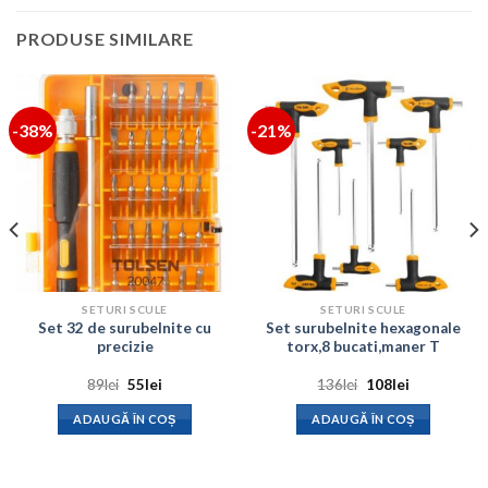
PRODUSE SIMILARE
-38%
-21%
SETURI SCULE
SETURI SCULE
Set 32 de surubelnite cu
Set surubelnite hexagonale
precizie
torx,8 bucati,maner T
Prețul
Prețul
Prețul
Prețul
89
lei
55
lei
136
lei
108
lei
inițial
curent
inițial
curent
a
este:
a
este:
ADAUGĂ ÎN COȘ
ADAUGĂ ÎN COȘ
fost:
55lei.
fost:
108lei.
89lei.
136lei.