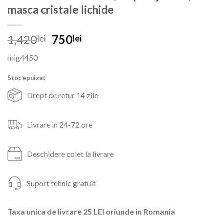
masca cristale lichide
Prețul
Prețul
1,420
750
lei
lei
inițial
curent
mig4450
a
este:
fost:
750lei.
Stoc epuizat
1,420lei.
Drept de retur 14 zile
Livrare in 24-72 ore
Deschidere colet la livrare
Suport tehnic gratuit
Taxa unica de livrare 25 LEI oriunde in Romania