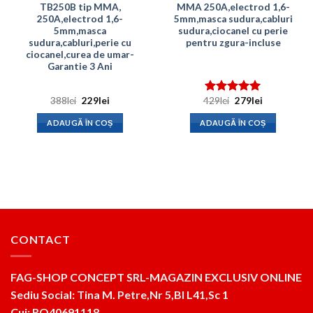
TB250B tip MMA,
MMA 250A,electrod 1,6-
250A,electrod 1,6-
5mm,masca sudura,cabluri
5mm,masca
sudura,ciocanel cu perie
sudura,cabluri,perie cu
pentru zgura-incluse
ciocanel,curea de umar-
Garantie 3 Ani
Prețul
Prețul
Prețul
Prețul
388
lei
229
lei
429
lei
279
lei
Evaluat la
inițial
curent
inițial
curent
5.00
din 5
a
este:
a
este:
ADAUGĂ ÎN COȘ
ADAUGĂ ÎN COȘ
fost:
229lei.
fost:
279lei.
388lei.
429lei.
CONTACT
FAG-SHOP CONCEPT SRL-MAGAZIN EXCLUSIV ONLINE
Sediu Social: Tina M. Petre,Nr 5,Bl L41,Sc 1
Cui: RO40691118