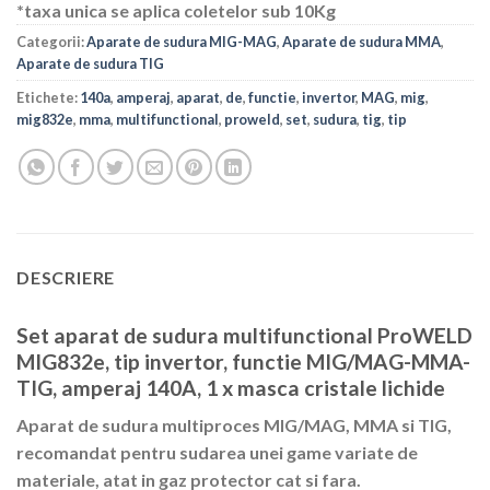
*taxa unica se aplica coletelor sub 10Kg
Categorii:
Aparate de sudura MIG-MAG
,
Aparate de sudura MMA
,
Aparate de sudura TIG
Etichete:
140a
,
amperaj
,
aparat
,
de
,
functie
,
invertor
,
MAG
,
mig
,
mig832e
,
mma
,
multifunctional
,
proweld
,
set
,
sudura
,
tig
,
tip
DESCRIERE
Set aparat de sudura multifunctional ProWELD
MIG832e, tip invertor, functie MIG/MAG-MMA-
TIG, amperaj 140A, 1 x masca cristale lichide
Aparat de sudura multiproces MIG/MAG, MMA si TIG,
recomandat pentru sudarea unei game variate de
materiale, atat in gaz protector cat si fara.