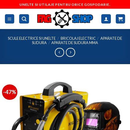
Skip
UNELTE SI UTILAJE PENTRU ORICE GOSPODARIE.
to
content
SCULE ELECTRICE SI UNELTE
/
BRICOLAJ ELECTRIC
/
APARATE DE
SUDURA
/
APARATE DE SUDURA MMA
-47%