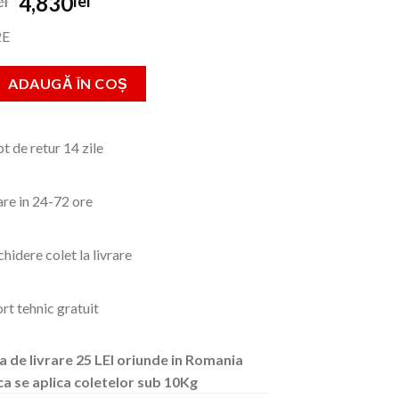
Prețul
Prețul
4,830
ei
lei
inițial
curent
2E
a
este:
fost:
4,830lei.
Slefuitor Beton Total, 6.5CP, 35X16CM
ADAUGĂ ÎN COȘ
6,580lei.
t de retur 14 zile
are in 24-72 ore
hidere colet la livrare
rt tehnic gratuit
a de livrare 25 LEI oriunde in Romania
ca se aplica coletelor sub 10Kg