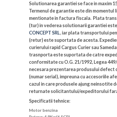
Solutionarea garantiei se face in maxim 15
Termenul de garantie este din momentul li
mentionate in factura fiscala. Plata tran
(tur) in vederea solutionarii garantiei es
CONCEPT SRL
, iar plata transportului pe
(retur) este suportata de acesta. Expedier
curierului rapid Cargus Curier sau Sameda
trasnporta este suportata de catre expedi
conformitate cu O.G. 21/1992, Legea 449/2
necesara prezentarea produsului defect c
(numar serial), impreuna cu accesoriile afe
cazul in care produsele ajung neinsotite 
returnate solicitantului/expeditorului fara
Specificatii tehnice:
Motor benzina
Putere: 4,8Kw(6,5CP)