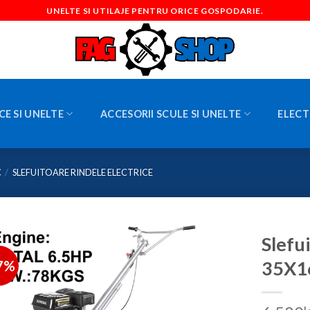
UNELTE SI UTILAJE PENTRU ORICE GOSPODARIE.
CE SI UNELTE
ACCESORII SCULE SI UNELTE
ELECT
C
/
SLEFUITOARE RINDELE ELECTRICE
Slefu
7%
35X