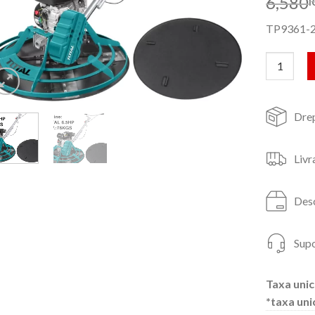
6,580
l
TP9361-
Cantitate 
Drep
Livr
Desc
Supo
Taxa unic
*taxa uni