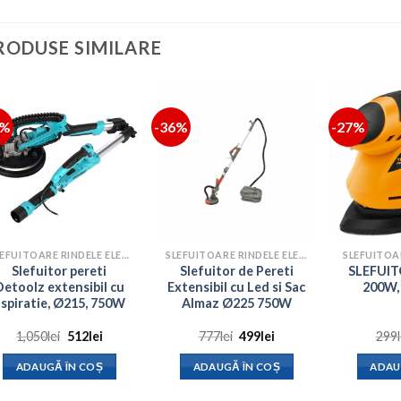
RODUSE SIMILARE
1%
-36%
-27%
SLEFUITOARE RINDELE ELECTRICE
SLEFUITOARE RINDELE ELECTRICE
Slefuitor pereti
Slefuitor de Pereti
SLEFUIT
Detoolz extensibil cu
Extensibil cu Led si Sac
200W,
spiratie, Ø215, 750W
Almaz Ø225 750W
Prețul
Prețul
Prețul
Prețul
1,050
lei
512
lei
777
lei
499
lei
299
inițial
curent
inițial
curent
a
este:
a
este:
ADAUGĂ ÎN COȘ
ADAUGĂ ÎN COȘ
ADAU
fost:
512lei.
fost:
499lei.
1,050lei.
777lei.