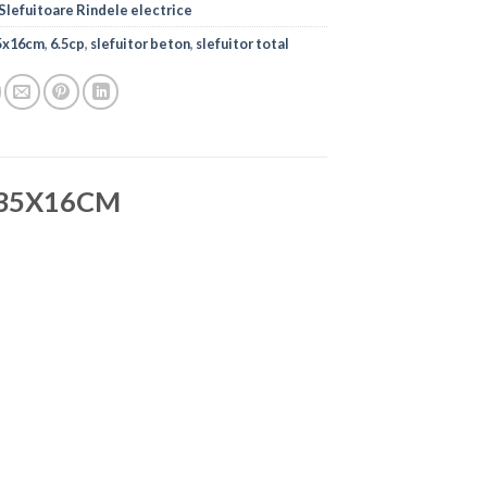
Slefuitoare Rindele electrice
5x16cm
,
6.5cp
,
slefuitor beton
,
slefuitor total
P, 35X16CM