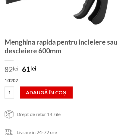
Menghina rapida pentru incleiere sau
descleiere 600mm
Prețul
Prețul
82
61
lei
lei
inițial
curent
10207
a
este:
fost:
61lei.
Cantitate Menghina rapida pentru incleiere sau descleiere 600
ADAUGĂ ÎN COȘ
82lei.
Drept de retur 14 zile
Livrare in 24-72 ore