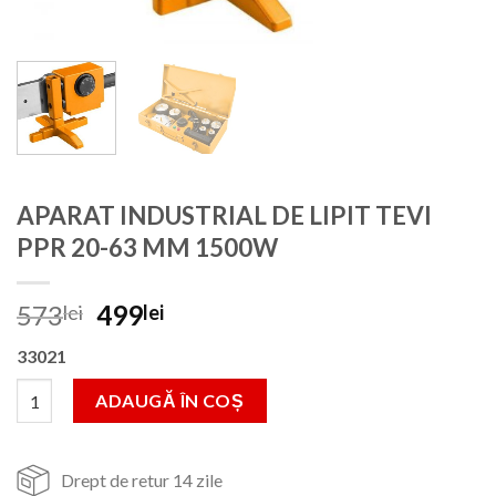
APARAT INDUSTRIAL DE LIPIT TEVI
PPR 20-63 MM 1500W
Prețul
Prețul
573
499
lei
lei
inițial
curent
33021
a
este:
fost:
499lei.
Cantitate APARAT INDUSTRIAL DE LIPIT TEVI PPR 20-63 MM 1
ADAUGĂ ÎN COȘ
573lei.
Drept de retur 14 zile