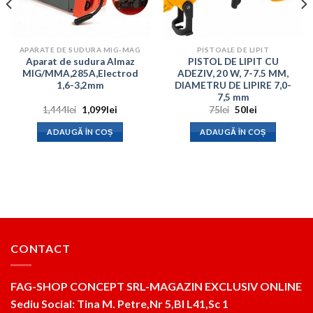
APARATE DE SUDURA MIG-MAG
PISTOALE DE LIPIT
Aparat de sudura Almaz
PISTOL DE LIPIT CU
MIG/MMA,285A,Electrod
ADEZIV, 20 W, 7-7.5 MM,
1,6-3,2mm
DIAMETRU DE LIPIRE 7,0-
7,5 mm
Prețul
Prețul
Prețul
Prețul
1,444
lei
1,099
lei
75
lei
50
lei
inițial
curent
inițial
curent
a
este:
a
este:
ADAUGĂ ÎN COȘ
ADAUGĂ ÎN COȘ
fost:
1,099lei.
fost:
50lei.
1,444lei.
75lei.
CONTACT
FAG-SHOP CONCEPT SRL-MAGAZIN EXCLUSIV ONLINE
Sediu Social: Tina M. Petre,Nr 5,Bl L41,Sc 1