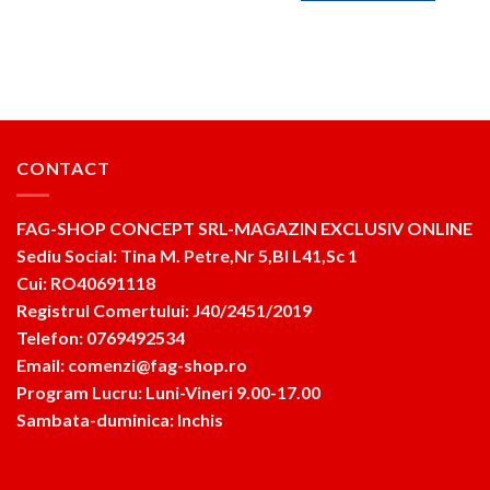
1,100lei.
CONTACT
FAG-SHOP CONCEPT SRL-MAGAZIN EXCLUSIV ONLINE
Sediu Social: Tina M. Petre,Nr 5,Bl L41,Sc 1
Cui: RO40691118
Registrul Comertului: J40/2451/2019
Telefon: 0769492534
Email: comenzi@fag-shop.ro
Program Lucru: Luni-Vineri 9.00-17.00
Sambata-duminica: Inchis