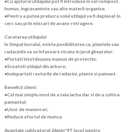
•Cu ajutorul utilajului pot fi introduse in sol compost,
humus, ingrasaminte sau alte materii organice.
•Pentru a putea prelucra solul utilajul va fi deplasat in
cerc sau prin miscari de avans-retragere.
Curatarea utilajului
In timpul lucrului, exista posibilitatea ca, plantele sau
radacinile sa se infasoare strans in jurul ghearelor:
•Purtati intotdeauna manusi de protectie;
•Scoateti utilajul din arbore;
•Indepartati resturile de radacini, plante si pamant.
Beneficii client:
•Cel mai simplu mod de a taia iarba dar si de a cultiva
pamantul;
•Usor de manevrat;
•Reduce efortul de munca.
Avantaje cultivatorul 26mm*9T (eco) pentru