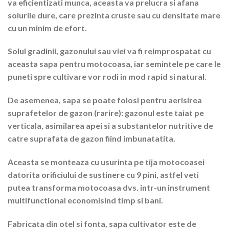
va eficientizati munca, aceasta va prelucra si afana
solurile dure, care prezinta cruste sau cu densitate mare
cu un minim de efort.
Solul gradinii, gazonului sau viei va fi reimprospatat cu
aceasta sapa pentru motocoasa, iar semintele pe care le
puneti spre cultivare vor rodi in mod rapid si natural.
De asemenea, sapa se poate folosi pentru aerisirea
suprafetelor de gazon (rarire): gazonul este taiat pe
verticala, asimilarea apei si a substantelor nutritive de
catre suprafata de gazon fiind imbunatatita.
Aceasta se monteaza cu usurinta pe tija motocoasei
datorita orificiului de sustinere cu 9 pini, astfel veti
putea transforma motocoasa dvs. intr-un instrument
multifunctional economisind timp si bani.
Fabricata din otel si fonta, sapa cultivator este de