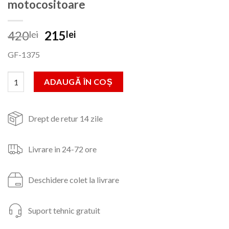
motocositoare
Prețul
Prețul
420
215
lei
lei
inițial
curent
GF-1375
a
este:
fost:
215lei.
Cantitate Cultivator 26mm*9T (eco) pentru motocositoare
ADAUGĂ ÎN COȘ
420lei.
Drept de retur 14 zile
Livrare in 24-72 ore
Deschidere colet la livrare
Suport tehnic gratuit