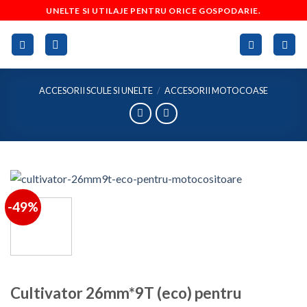
Skip
UNELTE SI UTILAJE PENTRU ORICE GOSPODARIE.
to
content
ACCESORII SCULE SI UNELTE
/
ACCESORII MOTOCOASE
-49%
Cultivator 26mm*9T (eco) pentru