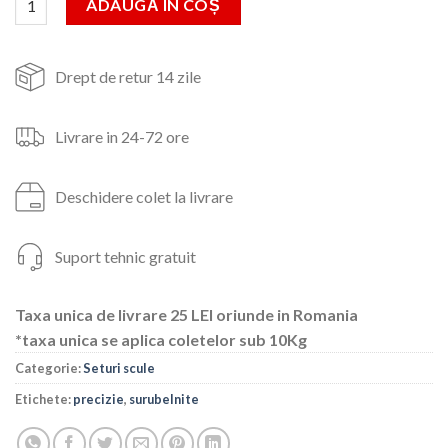
ADAUGĂ ÎN COȘ
178lei.
Drept de retur 14 zile
Livrare in 24-72 ore
Deschidere colet la livrare
Suport tehnic gratuit
Taxa unica de livrare 25 LEI oriunde in Romania
*taxa unica se aplica coletelor sub 10Kg
Categorie:
Seturi scule
Etichete:
precizie
,
surubelnite