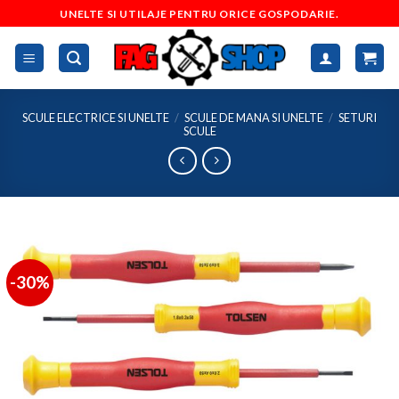
Skip
UNELTE SI UTILAJE PENTRU ORICE GOSPODARIE.
to
content
SCULE ELECTRICE SI UNELTE
/
SCULE DE MANA SI UNELTE
/
SETURI
SCULE
-30%