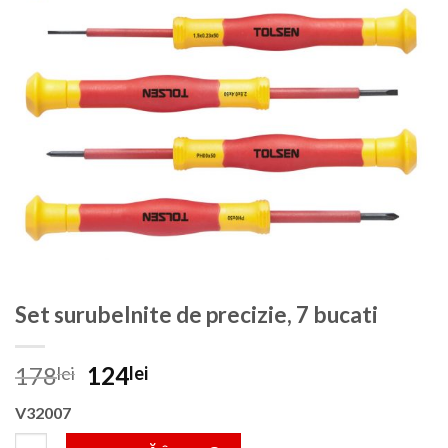
Set surubelnite de precizie, 7 bucati
Prețul
Prețul
178
124
lei
lei
inițial
curent
V32007
a
este:
fost:
124lei.
Cantitate Set surubelnite de precizie, 7 bucati