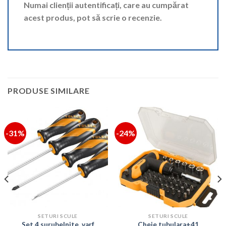
Numai clienții autentificați, care au cumpărat
acest produs, pot să scrie o recenzie.
PRODUSE SIMILARE
-31%
-24%
SETURI SCULE
SETURI SCULE
Set 4 surubelnite, varf
Cheie tubulara+41